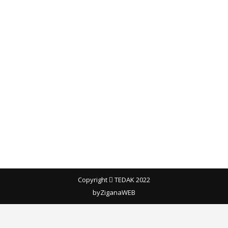
TEDAK Yönetim Kurulu olarak
Maçka Kaymakamı Haluk
Çakmak’ı Ziyaret Ettik
Etkinlik
By
tedakorg
12 Ocak 2017
TEDAK Yönetim Kurulu olarak Maçka
Kaymakamlığı’na
Copyright
TEDAK 2022
by
ZiganaWEB